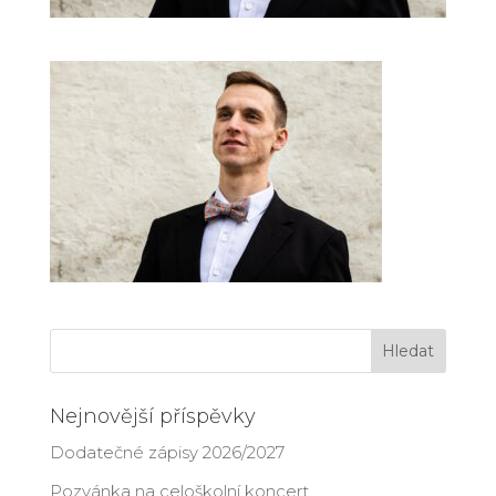
Nejnovější příspěvky
Dodatečné zápisy 2026/2027
Pozvánka na celoškolní koncert