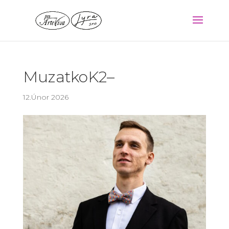
MuzatkoK2–
12.Únor 2026