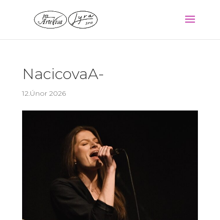
NacicovaA-
12.Únor 2026