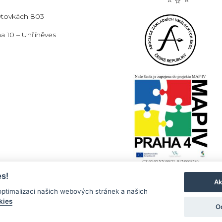
ytovkách 803
a 10 – Uhříněves
s!
Ak
ptimalizaci našich webových stránek a našich
kies
O