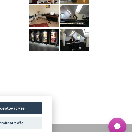
ceptovat vše
dmítnout vše