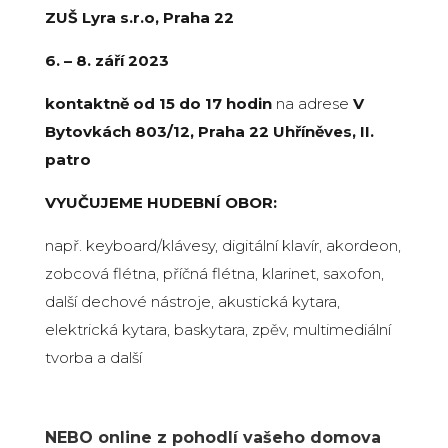
ZUŠ Lyra s.r.o, Praha 22
6. – 8. září 2023
kontaktně od 15 do 17 hodin
na adrese
V
Bytovkách 803/12, Praha 22 Uhříněves, II.
patro
VYUČUJEME HUDEBNÍ OBOR:
např. keyboard/klávesy, digitální klavír, akordeon,
zobcová flétna, příčná flétna, klarinet, saxofon,
další dechové nástroje, akustická kytara,
elektrická kytara, baskytara, zpěv, multimediální
tvorba a další
NEBO online z pohodlí vašeho domova