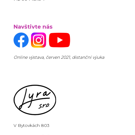
Navštivte nás
Online výstava, červen 2021, distanční výuka
V Bytovkách 803