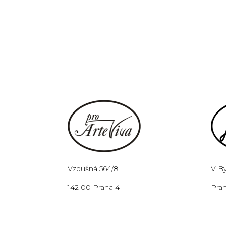
Vzdušná 564/8
V B
142 00 Praha 4
Prah