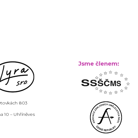
Jsme členem:
ytovkách 803
a 10 – Uhříněves