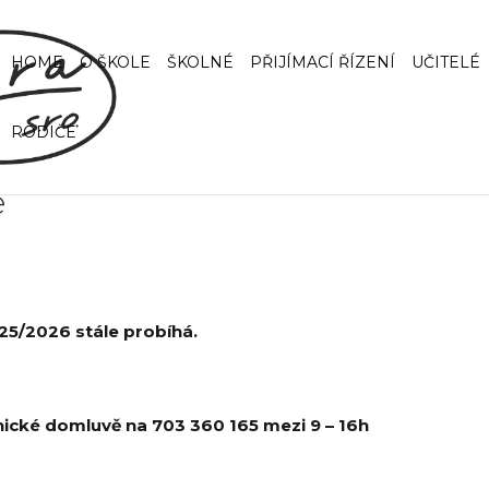
HOME
O ŠKOLE
ŠKOLNÉ
PŘIJÍMACÍ ŘÍZENÍ
UČITELÉ
RODIČE
e
25/2026 stále probíhá.
onické domluvě na 703 360 165 mezi 9 – 16h