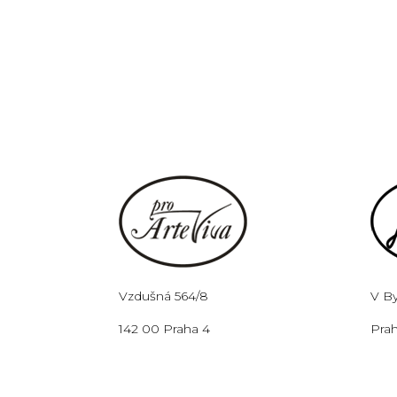
Vzdušná 564/8
V B
142 00 Praha 4
Prah