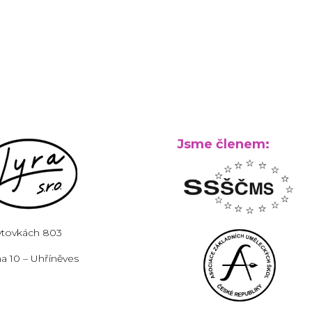
Jsme členem:
ytovkách 803
a 10 – Uhříněves