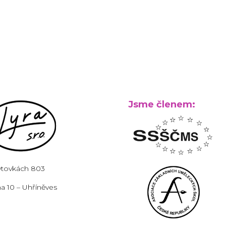
Jsme členem:
ytovkách 803
a 10 – Uhříněves