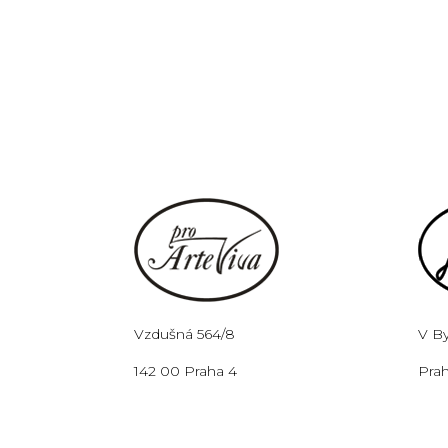
Vzdušná 564/8
V B
142 00 Praha 4
Prah